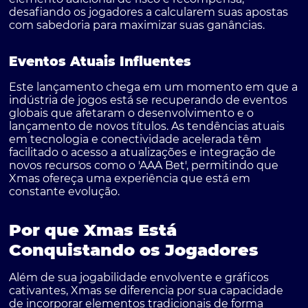
desafiando os jogadores a calcularem suas apostas
com sabedoria para maximizar suas ganâncias.
Eventos Atuais Influentes
Este lançamento chega em um momento em que a
indústria de jogos está se recuperando de eventos
globais que afetaram o desenvolvimento e o
lançamento de novos títulos. As tendências atuais
em tecnologia e conectividade acelerada têm
facilitado o acesso a atualizações e integração de
novos recursos como o 'AAA Bet', permitindo que
Xmas ofereça uma experiência que está em
constante evolução.
Por que Xmas Está
Conquistando os Jogadores
Além de sua jogabilidade envolvente e gráficos
cativantes, Xmas se diferencia por sua capacidade
de incorporar elementos tradicionais de forma