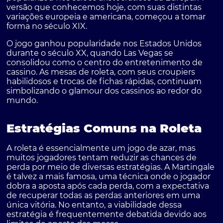
versão que conhecemos hoje, com suas distintas
variações europeia e americana, começou a tomar
forma no século XIX.
O jogo ganhou popularidade nos Estados Unidos
durante o século XX, quando Las Vegas se
consolidou como o centro do entretenimento de
cassino. As mesas de roleta, com seus croupiers
habilidosos e trocas de fichas rápidas, continuam
simbolizando o glamour dos cassinos ao redor do
mundo.
Estratégias Comuns na Roleta
A roleta é essencialmente um jogo de azar, mas
muitos jogadores tentam reduzir as chances de
perda por meio de diversas estratégias. A Martingale
é talvez a mais famosa, uma técnica onde o jogador
dobra a aposta após cada perda, com a expectativa
de recuperar todas as perdas anteriores em uma
única vitória. No entanto, a viabilidade dessa
estratégia é frequentemente debatida devido aos