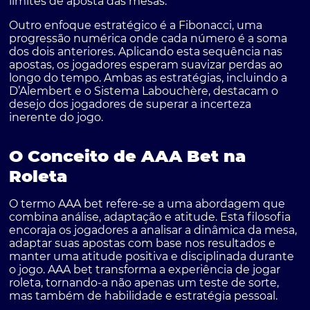
limites de aposta das mesas.
Outro enfoque estratégico é a Fibonacci, uma
progressão numérica onde cada número é a soma
dos dois anteriores. Aplicando esta sequência nas
apostas, os jogadores esperam suavizar perdas ao
longo do tempo. Ambas as estratégias, incluindo a
D’Alembert e o Sistema Labouchère, destacam o
desejo dos jogadores de superar a incerteza
inerente do jogo.
O Conceito de AAA Bet na
Roleta
O termo AAA bet refere-se a uma abordagem que
combina análise, adaptação e atitude. Esta filosofia
encoraja os jogadores a analisar a dinâmica da mesa,
adaptar suas apostas com base nos resultados e
manter uma atitude positiva e disciplinada durante
o jogo. AAA bet transforma a experiência de jogar
roleta, tornando-a não apenas um teste de sorte,
mas também de habilidade e estratégia pessoal.