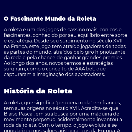
O Fascinante Mundo da Roleta
A roleta é um dos jogos de cassino mais icônicos e
fascinantes, conhecido por seu equilíbrio entre sorte
e estratégia. Desde seu surgimento no século XVII
na França, este jogo tem atraído jogadores de todas
as partes do mundo, atraídos pelo giro hipnotizante
da roda e pela chance de ganhar grandes prêmios.
Ao longo dos anos, novos termos e estratégias
surgiram, como o conceito de AAA bet, que
capturaram a imaginação dos apostadores.
História da Roleta
A roleta, que significa "pequena roda" em francês,
tem suas origens no século XVII. Acredita-se que
Blaise Pascal, em sua busca por uma máquina de
movimento perpétuo, acidentalmente inventou a
roda da roleta. Com o tempo, o jogo evoluiu e se
popularizou nos salões aristocráticos da Europa. A