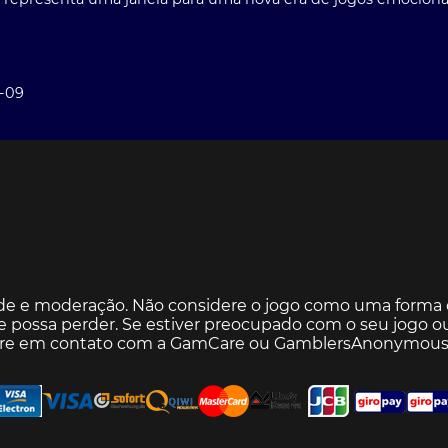
4-09
de e moderação. Não considere o jogo como uma forma d
 possa perder. Se estiver preocupado com o seu jogo ou 
tre em contato com a
GamCare
ou
GamblersAnonymou