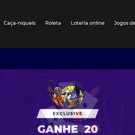
Caça-níqueis
Roleta
Loteria online
Jogos de
EXCLUSIVE
GANHE
20