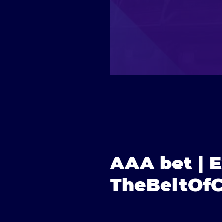
AAA bet | 
TheBeltOf