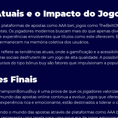
tuais e o Impacto do Jog
as plataformas de apostas como AAA bet, jogos como TheBel
ntes. Os jogadores modernos buscam mais do que apenas dive
e experiências envolventes que títulos como este oferecem
permanecem na memória coletiva dos usuários.
lete as tendências atuais, onde a gamificação e a acessibi
ras sociais desfrutem de um jogo de alta qualidade. A possibi
cursos do tipo bônus buy são fatores que impulsionam a popul
s Finais
hampionBonusBuy é uma prova de que os jogadores valoriza
undo das apostas online continua a evoluir, jogos que ofere
xperiência rica e emocionante, estão destinados a liderar o 
ando o mundo das apostas através de plataformas como AAA b
epresenta uma janela para uma nova era de jogos emociona