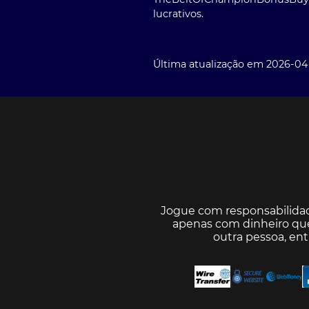
lucrativos.
Última atualização em 2026-0
Jogue com responsabilida
apenas com dinheiro que
outra pessoa, en