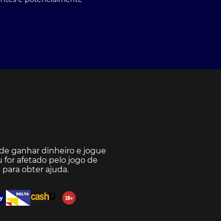
e ganhar dinheiro e jogue
for afetado pelo jogo de
s
para obter ajuda.