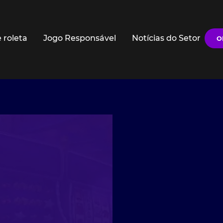
 roleta
Jogo Responsável
Notícias do Setor
O