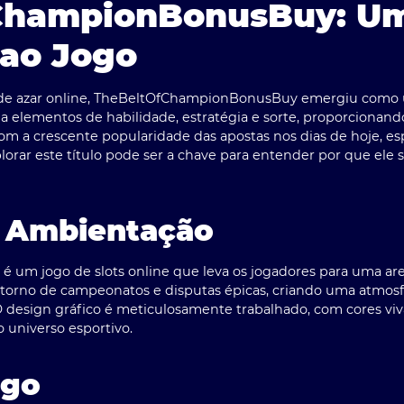
ChampionBonusBuy: U
 ao Jogo
de azar online, TheBeltOfChampionBonusBuy emergiu como u
a elementos de habilidade, estratégia e sorte, proporcionan
om a crescente popularidade das apostas nos dias de hoje, e
orar este título pode ser a chave para entender por que ele s
e Ambientação
um jogo de slots online que leva os jogadores para uma are
torno de campeonatos e disputas épicas, criando uma atmos
 O design gráfico é meticulosamente trabalhado, com cores vi
 universo esportivo.
ogo