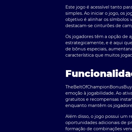
Este jogo é acessível tanto par
simples. Ao iniciar o jogo, os 
objetivo é alinhar os símbolos
destacam-se cinturões de campeã
Os jogadores têm a opção de a
estrategicamente, e é aqui qu
de bônus especiais, aumentan
característica que muitos joga
Funcionalid
TheBeltOfChampionBonusBuy br
emoção à jogabilidade. Ao ativ
gratuitos e recompensas insta
enquanto mantêm os jogadores
Além disso, o jogo possui um r
oportunidades adicionais de p
formação de combinações venc