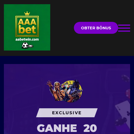
OBTER BÔNUS
EXCLUSIVE
GANHE
20