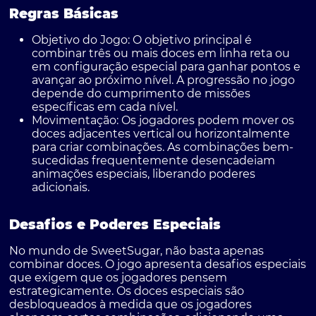
Regras Básicas
Objetivo do Jogo:
O objetivo principal é
combinar três ou mais doces em linha reta ou
em configuração especial para ganhar pontos e
avançar ao próximo nível. A progressão no jogo
depende do cumprimento de missões
específicas em cada nível.
Movimentação:
Os jogadores podem mover os
doces adjacentes vertical ou horizontalmente
para criar combinações. As combinações bem-
sucedidas frequentemente desencadeiam
animações especiais, liberando poderes
adicionais.
Desafios e Poderes Especiais
No mundo de SweetSugar, não basta apenas
combinar doces. O jogo apresenta desafios especiais
que exigem que os jogadores pensem
estrategicamente. Os doces especiais são
desbloqueados à medida que os jogadores