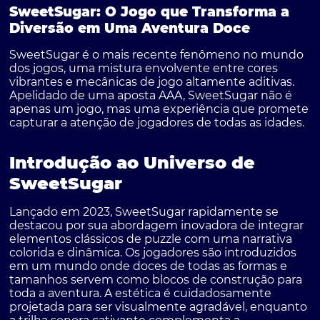
SweetSugar: O Jogo que Transforma a
Diversão em Uma Aventura Doce
SweetSugar é o mais recente fenômeno no mundo
dos jogos, uma mistura envolvente entre cores
vibrantes e mecânicas de jogo altamente aditivas.
Apelidado de uma aposta AAA, SweetSugar não é
apenas um jogo, mas uma experiência que promete
capturar a atenção de jogadores de todas as idades.
Introdução ao Universo de
SweetSugar
Lançado em 2023, SweetSugar rapidamente se
destacou por sua abordagem inovadora de integrar
elementos clássicos de puzzle com uma narrativa
colorida e dinâmica. Os jogadores são introduzidos
em um mundo onde doces de todas as formas e
tamanhos servem como blocos de construção para
toda a aventura. A estética é cuidadosamente
projetada para ser visualmente agradável, enquanto