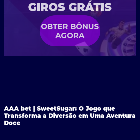
GIROS GRÁTIS
OBTER BÔNUS
AGORA
AAA bet | SweetSugar: O Jogo que
Transforma a Diversão em Uma Aventura
Doce