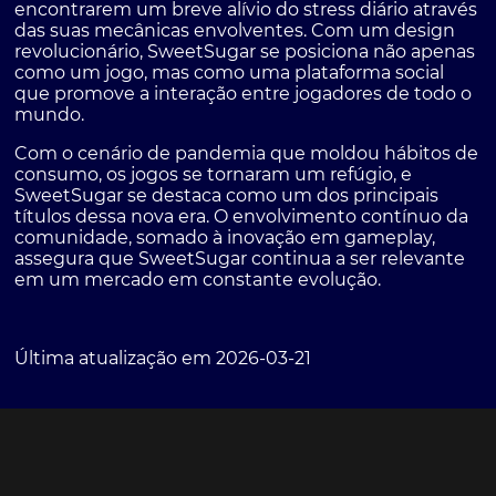
encontrarem um breve alívio do stress diário através
das suas mecânicas envolventes. Com um design
revolucionário, SweetSugar se posiciona não apenas
como um jogo, mas como uma plataforma social
que promove a interação entre jogadores de todo o
mundo.
Com o cenário de pandemia que moldou hábitos de
consumo, os jogos se tornaram um refúgio, e
SweetSugar se destaca como um dos principais
títulos dessa nova era. O envolvimento contínuo da
comunidade, somado à inovação em gameplay,
assegura que SweetSugar continua a ser relevante
em um mercado em constante evolução.
Última atualização em 2026-03-21