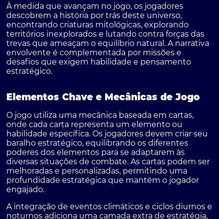
À medida que avançam no jogo, os jogadores
descobrem a história por trás deste universo,
encontrando criaturas mitológicas, explorando
territórios inexplorados e lutando contra forças das
trevas que ameaçam o equilíbrio natural. A narrativa
envolvente é complementada por missões e
desafios que exigem habilidade e pensamento
estratégico.
Elementos Chave e Mecânicas de Jogo
O jogo utiliza uma mecânica baseada em cartas,
onde cada carta representa um elemento ou
habilidade específica. Os jogadores devem criar seu
baralho estratégico, equilibrando os diferentes
poderes dos elementos para se adaptarem às
diversas situações de combate. As cartas podem ser
melhoradas e personalizadas, permitindo uma
profundidade estratégica que mantém o jogador
engajado.
A integração de eventos climáticos e ciclos diurnos e
noturnos adiciona uma camada extra de estratégia,