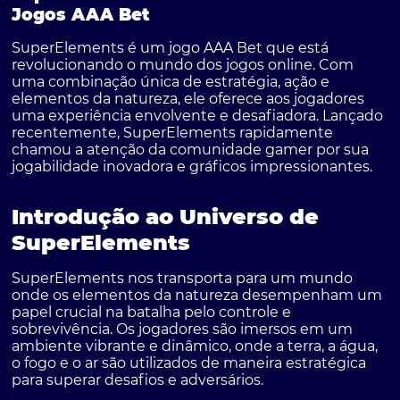
Jogos AAA Bet
SuperElements é um jogo AAA Bet que está
revolucionando o mundo dos jogos online. Com
uma combinação única de estratégia, ação e
elementos da natureza, ele oferece aos jogadores
uma experiência envolvente e desafiadora. Lançado
recentemente, SuperElements rapidamente
chamou a atenção da comunidade gamer por sua
jogabilidade inovadora e gráficos impressionantes.
Introdução ao Universo de
SuperElements
SuperElements nos transporta para um mundo
onde os elementos da natureza desempenham um
papel crucial na batalha pelo controle e
sobrevivência. Os jogadores são imersos em um
ambiente vibrante e dinâmico, onde a terra, a água,
o fogo e o ar são utilizados de maneira estratégica
para superar desafios e adversários.