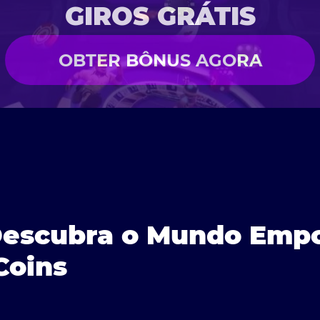
GIROS GRÁTIS
OBTER BÔNUS AGORA
Descubra o Mundo Emp
Coins