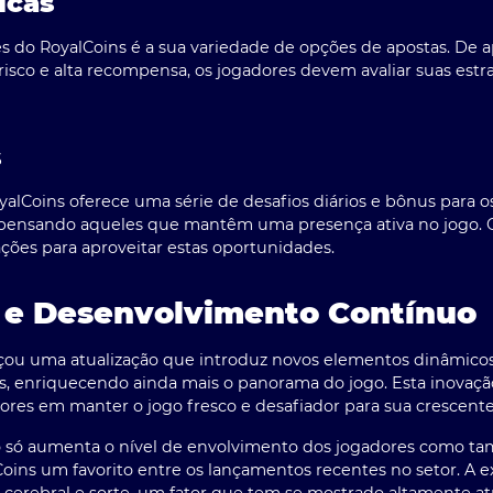
icas
s do RoyalCoins é a sua variedade de opções de apostas. De 
 risco e alta recompensa, os jogadores devem avaliar suas est
s
yalCoins oferece uma série de desafios diários e bônus para o
mpensando aqueles que mantêm uma presença ativa no jogo.
ções para aproveitar estas oportunidades.
 e Desenvolvimento Contínuo
çou uma atualização que introduz novos elementos dinâmicos
s, enriquecendo ainda mais o panorama do jogo. Esta inovaçã
res em manter o jogo fresco e desafiador para sua crescent
ão só aumenta o nível de envolvimento dos jogadores como 
oins um favorito entre os lançamentos recentes no setor. A e