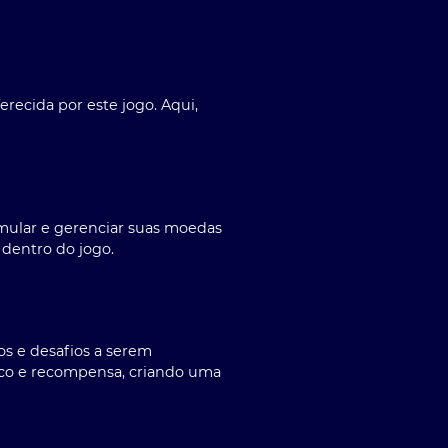
recida por este jogo. Aqui,
mular e gerenciar suas moedas
 dentro do jogo.
s e desafios a serem
isco e recompensa, criando uma