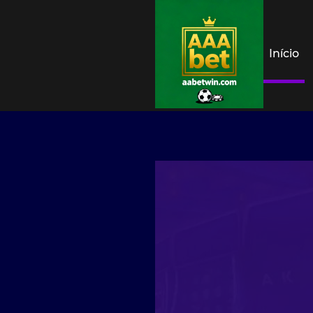
Início