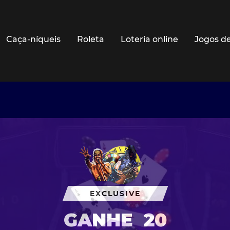
Caça-níqueis
Roleta
Loteria online
Jogos de
EXCLUSIVE
GANHE
20