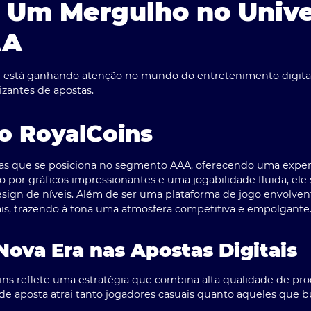
: Um Mergulho no Unive
AA
e está ganhando atenção no mundo do entretenimento digital
zantes de apostas.
o RoyalCoins
as que se posiciona no segmento AAA, oferecendo uma experi
o por gráficos impressionantes e uma jogabilidade fluida, ele
esign de níveis. Além de ser uma plataforma de jogo envolven
tais, trazendo à tona uma atmosfera competitiva e empolgante
ova Era nas Apostas Digitais
ins reflete uma estratégia que combina alta qualidade de p
o de aposta atrai tanto jogadores casuais quanto aqueles que