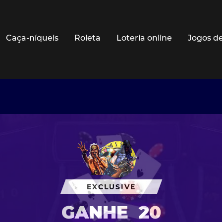
Caça-níqueis
Roleta
Loteria online
Jogos de
EXCLUSIVE
GANHE
20