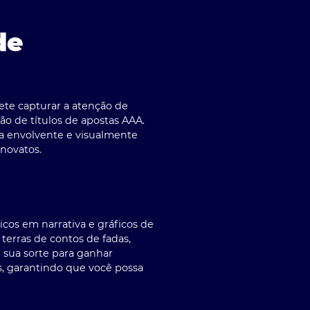
de
ete capturar a atenção de
ção de títulos de apostas AAA.
 envolvente e visualmente
novatos.
os em narrativa e gráficos de
terras de contos de fadas,
 sua sorte para ganhar
s, garantindo que você possa