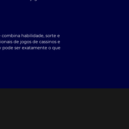
combina habilidade, sorte e
onais de jogos de cassinos e
y pode ser exatamente o que