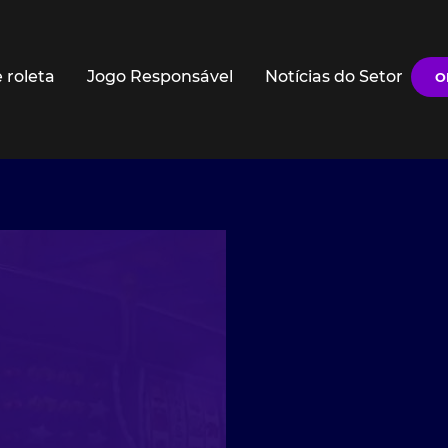
 roleta
Jogo Responsável
Notícias do Setor
O