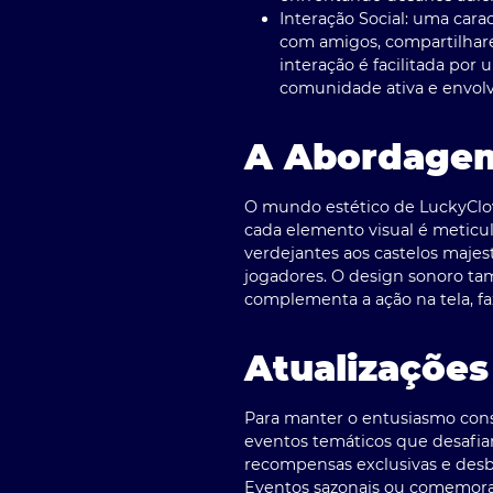
Interação Social
: uma cara
com amigos, compartilhar
interação é facilitada por 
comunidade ativa e envol
A Abordagem 
O mundo estético de LuckyClov
cada elemento visual é meticul
verdejantes aos castelos maje
jogadores. O design sonoro t
complementa a ação na tela, fa
Atualizações
Para manter o entusiasmo cons
eventos temáticos que desafia
recompensas exclusivas e desb
Eventos sazonais ou comemora