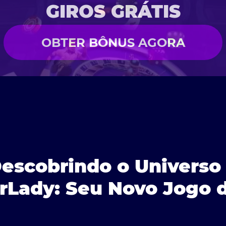
GIROS GRÁTIS
OBTER BÔNUS AGORA
Descobrindo o Universo
rLady: Seu Novo Jogo 