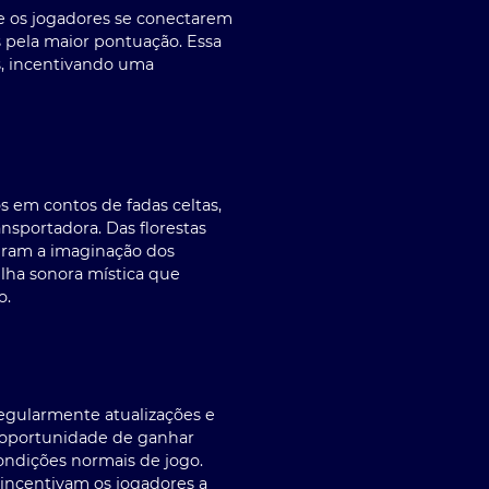
de os jogadores se conectarem
pela maior pontuação. Essa
is, incentivando uma
 em contos de fadas celtas,
nsportadora. Das florestas
uram a imaginação dos
lha sonora mística que
o.
egularmente atualizações e
 oportunidade de ganhar
ondições normais de jogo.
incentivam os jogadores a