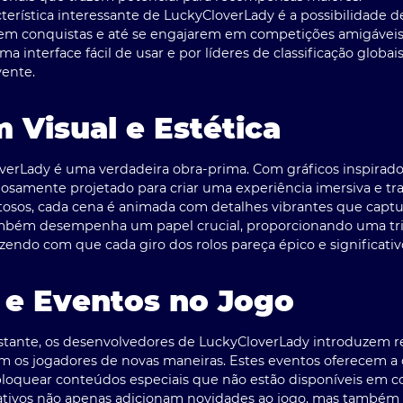
cterística interessante de LuckyCloverLady é a possibilidade 
em conquistas e até se engajarem em competições amigáveis 
uma interface fácil de usar e por líderes de classificação globa
vente.
Visual e Estética
erLady é uma verdadeira obra-prima. Com gráficos inspirados
osamente projetado para criar uma experiência imersiva e tra
stosos, cada cena é animada com detalhes vibrantes que capt
ambém desempenha um papel crucial, proporcionando uma tri
zendo com que cada giro dos rolos pareça épico e significativ
 e Eventos no Jogo
tante, os desenvolvedores de LuckyCloverLady introduzem r
m os jogadores de novas maneiras. Estes eventos oferecem a
loquear conteúdos especiais que não estão disponíveis em c
tivos não apenas adicionam novidades ao jogo, mas também 