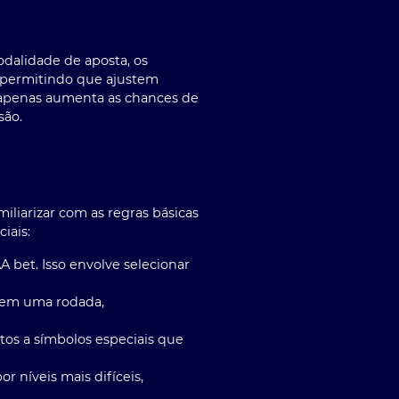
dalidade de aposta, os
 permitindo que ajustem
o apenas aumenta as chances de
são.
liarizar com as regras básicas
iais:
AA bet. Isso envolve selecionar
l em uma rodada,
ntos a símbolos especiais que
r níveis mais difíceis,