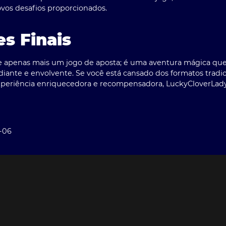
vos desafios proporcionados.
s Finais
 apenas mais um jogo de aposta; é uma aventura mágica que 
ante e envolvente. Se você está cansado dos formatos tradici
xperiência enriquecedora e recompensadora, LuckyCloverLad
-06