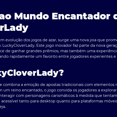
ao Mundo Encantador 
rLady
m evolução dos jogos de azar, surge uma nova joia que prom
o:
LuckyCloverLady
. Este jogo inovador faz parte da nova gera
ce de ganhar grandes prêmios, mas também uma experiência
nando rapidamente um favorito entre jogadores experientes e 
kyCloverLady?
 combina a emoção de apostas tradicionais com elementos ric
um reino encantado, o jogo convida os jogadores a explorar 
interagir com personagens carismáticos à medida que tentam
 é acessível tanto para desktop quanto para plataformas móvei
ja.