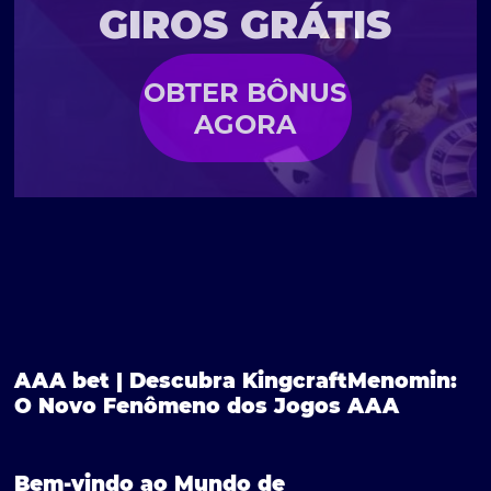
GIROS GRÁTIS
OBTER BÔNUS
AGORA
AAA bet | Descubra KingcraftMenomin:
O Novo Fenômeno dos Jogos AAA
Bem-vindo ao Mundo de