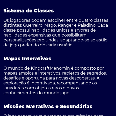
Sistema de Classes
Os jogadores podem escolher entre quatro classes
distintas: Guerreiro, Mago, Ranger e Paladino. Cada
classe possui habilidades únicas e árvores de
habilidades expansivas que possibilitam
personalizações profundas, adaptando-se ao estilo
de jogo preferido de cada usuário.
Mapas Interativos
O mundo de KingcraftMenomin é composto por
mapas amplos e interativos, repletos de segredos,
desafios e oportuna para novas descobertas. A
exploração é incentivada, recompensando os
jogadores com objetos raros e novos
conhecimentos do mundo jogo.
Missões Narrativas e Secundárias