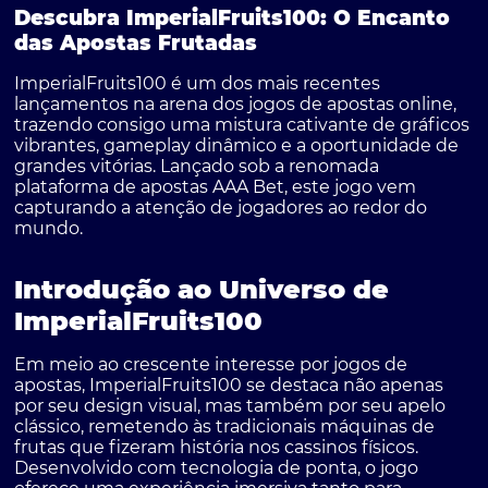
Descubra ImperialFruits100: O Encanto
das Apostas Frutadas
ImperialFruits100 é um dos mais recentes
lançamentos na arena dos jogos de apostas online,
trazendo consigo uma mistura cativante de gráficos
vibrantes, gameplay dinâmico e a oportunidade de
grandes vitórias. Lançado sob a renomada
plataforma de apostas
AAA Bet
, este jogo vem
capturando a atenção de jogadores ao redor do
mundo.
Introdução ao Universo de
ImperialFruits100
Em meio ao crescente interesse por jogos de
apostas, ImperialFruits100 se destaca não apenas
por seu design visual, mas também por seu apelo
clássico, remetendo às tradicionais máquinas de
frutas que fizeram história nos cassinos físicos.
Desenvolvido com tecnologia de ponta, o jogo