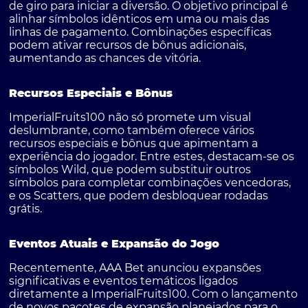
de giro para iniciar a diversão. O objetivo principal é
alinhar símbolos idênticos em uma ou mais das
linhas de pagamento. Combinações específicas
podem ativar recursos de bônus adicionais,
aumentando as chances de vitória.
Recursos Especiais e Bônus
ImperialFruits100 não só promete um visual
deslumbrante, como também oferece vários
recursos especiais e bônus que apimentam a
experiência do jogador. Entre estes, destacam-se os
símbolos Wild, que podem substituir outros
símbolos para completar combinações vencedoras,
e os Scatters, que podem desbloquear rodadas
grátis.
Eventos Atuais e Expansão do Jogo
Recentemente, AAA Bet anunciou expansões
significativas e eventos temáticos ligados
diretamente a ImperialFruits100. Com o lançamento
de novos pacotes de expansão planejados para o