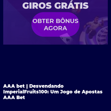
GIROS GRÁTIS
OBTER BÔNUS
AGORA
AAA bet | Desvendando
ImperialFruits100: Um Jogo de Apostas
AAA Bet