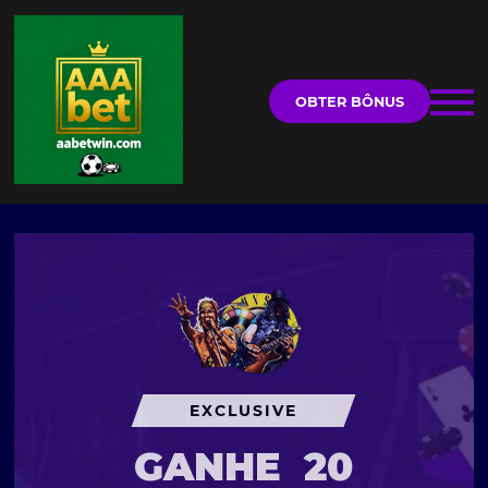
OBTER BÔNUS
EXCLUSIVE
GANHE
20