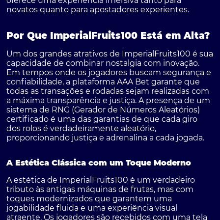
oferece uma experiência imersiva tanto para
novatos quanto para apostadores experientes.
Por Que ImperialFruits100 Está em Alta?
Um dos grandes atrativos de ImperialFruits100 é sua
capacidade de combinar nostalgia com inovação.
Em tempos onde os jogadores buscam segurança e
confiabilidade, a plataforma AAA Bet garante que
todas as transações e rodadas sejam realizadas com
a máxima transparência e justiça. A presença de um
sistema de RNG (Gerador de Números Aleatórios)
certificado é uma das garantias de que cada giro
dos rolos é verdadeiramente aleatório,
proporcionando justiça e adrenalina a cada jogada.
A Estética Clássica com um Toque Moderno
A estética de ImperialFruits100 é um verdadeiro
tributo às antigas máquinas de frutas, mas com
toques modernizados que garantem uma
jogabilidade fluida e uma experiência visual
atraente. Os jogadores são recebidos com uma tela