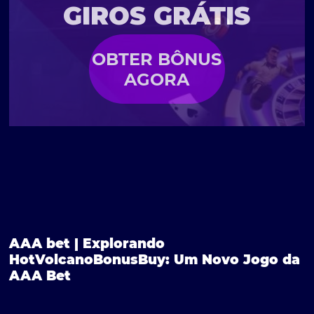
GIROS GRÁTIS
OBTER BÔNUS
AGORA
AAA bet | Explorando
HotVolcanoBonusBuy: Um Novo Jogo da
AAA Bet