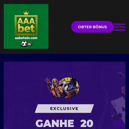
OBTER BÔNUS
EXCLUSIVE
GANHE
20