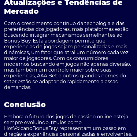
Atualizações e Tendências de
Mercado
Com o crescimento contínuo da tecnologia e das
preferências dos jogadores, mais plataformas estão
buscando integrar mecanismos semelhantes ao
Bonus Buy
. Esta abordagem permite que
experiências de jogos sejam personalizadas e mais
dinâmicas, um fator que atrai um número cada vez
maior de jogadores. Com os consumidores
modernos buscando em jogos não apenas diversão,
mas também um controle maior sobre suas
experiências, AAA Bet e outros grandes nomes do
setor estão se adaptando rapidamente a essas
demandas.
Conclusão
Embora o futuro dos jogos de cassino online esteja
sempre evoluindo, títulos como
HotVolcanoBonusBuy
representam um passo em
direção a experiências personalizadas e envolventes.