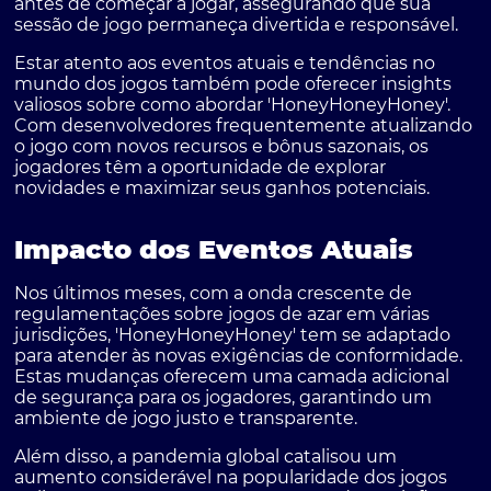
antes de começar a jogar, assegurando que sua
sessão de jogo permaneça divertida e responsável.
Estar atento aos eventos atuais e tendências no
mundo dos jogos também pode oferecer insights
valiosos sobre como abordar 'HoneyHoneyHoney'.
Com desenvolvedores frequentemente atualizando
o jogo com novos recursos e bônus sazonais, os
jogadores têm a oportunidade de explorar
novidades e maximizar seus ganhos potenciais.
Impacto dos Eventos Atuais
Nos últimos meses, com a onda crescente de
regulamentações sobre jogos de azar em várias
jurisdições, 'HoneyHoneyHoney' tem se adaptado
para atender às novas exigências de conformidade.
Estas mudanças oferecem uma camada adicional
de segurança para os jogadores, garantindo um
ambiente de jogo justo e transparente.
Além disso, a pandemia global catalisou um
aumento considerável na popularidade dos jogos