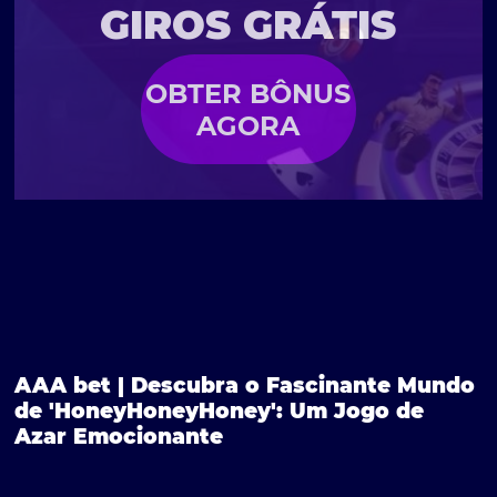
GIROS GRÁTIS
OBTER BÔNUS
AGORA
AAA bet | Descubra o Fascinante Mundo
de 'HoneyHoneyHoney': Um Jogo de
Azar Emocionante