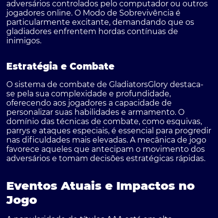
adversários controlados pelo computador ou outros
jogadores online. O Modo de Sobrevivência é
particularmente excitante, demandando que os
gladiadores enfrentem hordas contínuas de
inimigos.
Estratégia e Combate
O sistema de combate de
GladiatorsGlory
destaca-
se pela sua complexidade e profundidade,
oferecendo aos jogadores a capacidade de
personalizar suas habilidades e armamento. O
domínio das técnicas de combate, como esquivas,
parrys e ataques especiais, é essencial para progredir
nas dificuldades mais elevadas. A mecânica de jogo
favorece aqueles que antecipam o movimento dos
adversários e tomam decisões estratégicas rápidas.
Eventos Atuais e Impactos no
Jogo