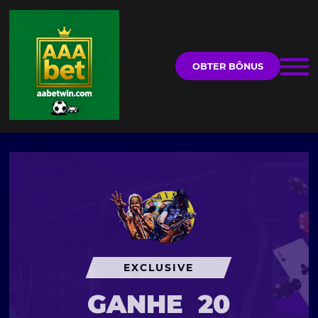
OBTER BÔNUS
EXCLUSIVE
GANHE
20