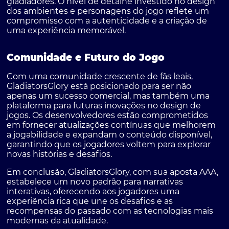
gladiadores. O nível de detalhe investido no design
dos ambientes e personagens do jogo reflete um
compromisso com a autenticidade e a criação de
uma experiência memorável.
Comunidade e Futuro do Jogo
Com uma comunidade crescente de fãs leais,
GladiatorsGlory
está posicionado para ser não
apenas um sucesso comercial, mas também uma
plataforma para futuras inovações no design de
jogos. Os desenvolvedores estão comprometidos
em fornecer atualizações contínuas que melhorem
a jogabilidade e expandam o conteúdo disponível,
garantindo que os jogadores voltem para explorar
novas histórias e desafios.
Em conclusão, GladiatorsGlory, com sua aposta AAA,
estabelece um novo padrão para narrativas
interativas, oferecendo aos jogadores uma
experiência rica que une os desafios e as
recompensas do passado com as tecnologias mais
modernas da atualidade.