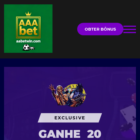
OBTER BÔNUS
EXCLUSIVE
GANHE
20