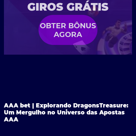
GIROS GRÁTIS
OBTER BÔNUS
AGORA
AAA bet | Explorando DragonsTreasure:
Um Mergulho no Universo das Apostas
AAA