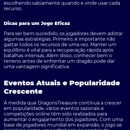
escolhendo sabiamente quando e onde usar cada
recurso.
Dicas para um Jogo Eficaz
Para ser bem-sucedido, os jogadores devem adotar
algumas estratégias. Primeiro, é importante não
gastar todos os recursos de uma vez. Manter um
equilíbrio é vital para a recuperação rápida após
batalhas intensas. Além disso, conhecer bem o
terreno antes de enfrentar um dragão pode dar
uma vantagem significativa.
Eventos Atuais e Popularidade
Crescente
À medida que DragonsTreasure continua a crescer
em popularidade, vários eventos sazonais e
competições online têm sido realizados para
aumentar o engajamento dos jogadores. Com uma
base de jogadores mundial em expansão, o jogo se