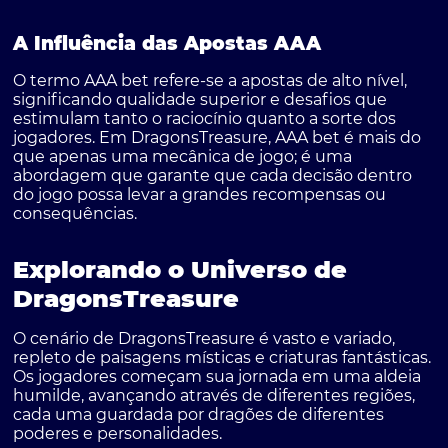
A Influência das Apostas AAA
O termo
AAA bet
refere-se a apostas de alto nível,
significando qualidade superior e desafios que
estimulam tanto o raciocínio quanto a sorte dos
jogadores. Em DragonsTreasure, AAA bet é mais do
que apenas uma mecânica de jogo; é uma
abordagem que garante que cada decisão dentro
do jogo possa levar a grandes recompensas ou
consequências.
Explorando o Universo de
DragonsTreasure
O cenário de DragonsTreasure é vasto e variado,
repleto de paisagens místicas e criaturas fantásticas.
Os jogadores começam sua jornada em uma aldeia
humilde, avançando através de diferentes regiões,
cada uma guardada por dragões de diferentes
poderes e personalidades.