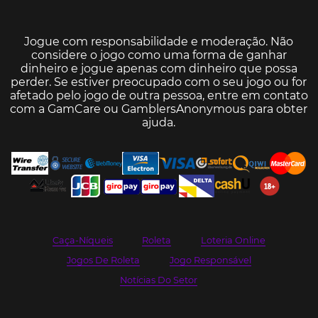
Jogue com responsabilidade e moderação. Não
considere o jogo como uma forma de ganhar
dinheiro e jogue apenas com dinheiro que possa
perder. Se estiver preocupado com o seu jogo ou for
afetado pelo jogo de outra pessoa, entre em contato
com a
GamCare
ou
GamblersAnonymous
para obter
ajuda.
Caça-Níqueis
Roleta
Loteria Online
Jogos De Roleta
Jogo Responsável
Notícias Do Setor