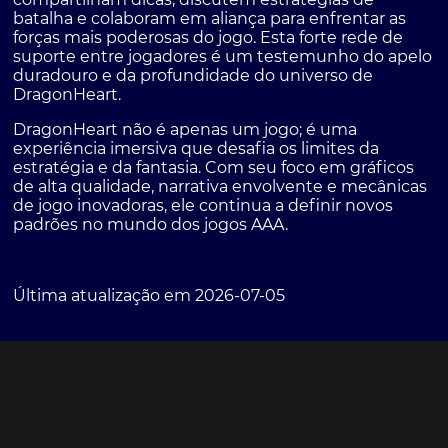
batalha e colaboram em aliança para enfrentar as
forças mais poderosas do jogo. Esta forte rede de
suporte entre jogadores é um testemunho do apelo
duradouro e da profundidade do universo de
DragonHeart.
DragonHeart não é apenas um jogo; é uma
experiência imersiva que desafia os limites da
estratégia e da fantasia. Com seu foco em gráficos
de alta qualidade, narrativa envolvente e mecânicas
de jogo inovadoras, ele continua a definir novos
padrões no mundo dos jogos AAA.
Última atualização em 2026-07-05