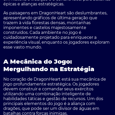
épicas e alianças estratégicas.
As paisagens em DragonHeart são deslumbrantes,
apresentando gráficos de última geração que
trazem à vida florestas densas, montanhas
imponentes e castelos majestosamente
construídos. Cada ambiente no jogo é
cuidadosamente projetado para enriquecer a
experiência visual, enquanto os jogadores exploram
esse vasto mundo.
A Mecânica do Jogo:
Mergulhando na Estratégia
No coração de DragonHeart está sua mecânica de
jogo profundamente estratégica. Os jogadores
devem construir e comandar seus exércitos
utilizando uma combinação inteligente de
habilidades táticas e gestão de recursos. Um dos
principais elementos do jogo é a aliança com
dragões, que pode ser um divisor de águas em
batalhas contra forças inimigas.