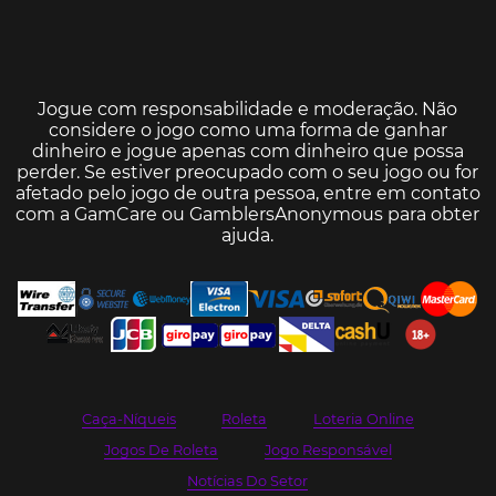
Jogue com responsabilidade e moderação. Não
considere o jogo como uma forma de ganhar
dinheiro e jogue apenas com dinheiro que possa
perder. Se estiver preocupado com o seu jogo ou for
afetado pelo jogo de outra pessoa, entre em contato
com a
GamCare
ou
GamblersAnonymous
para obter
ajuda.
Caça-Níqueis
Roleta
Loteria Online
Jogos De Roleta
Jogo Responsável
Notícias Do Setor