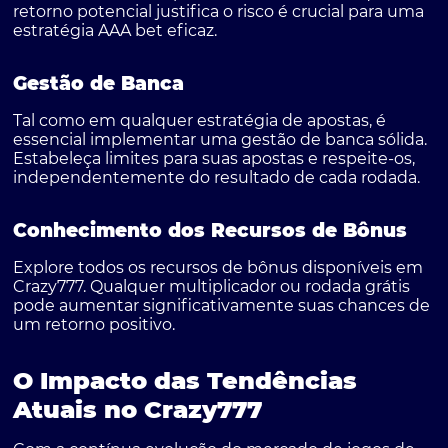
retorno potencial justifica o risco é crucial para uma
estratégia AAA bet eficaz.
Gestão de Banca
Tal como em qualquer estratégia de apostas, é
essencial implementar uma gestão de banca sólida.
Estabeleça limites para suas apostas e respeite-os,
independentemente do resultado de cada rodada.
Conhecimento dos Recursos de Bônus
Explore todos os recursos de bônus disponíveis em
Crazy777. Qualquer multiplicador ou rodada grátis
pode aumentar significativamente suas chances de
um retorno positivo.
O Impacto das Tendências
Atuais no Crazy777