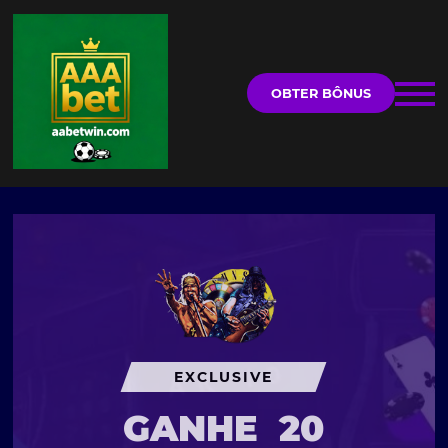
OBTER BÔNUS
EXCLUSIVE
GANHE
20