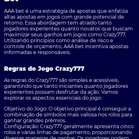
AAA bet é uma estratégia de apostas que enfatiza
altas apostas em jogos com grande potencial de
retorno. Essa abordagem tem atraído tanto
jogadores experientes quanto novatos que buscam
maximizar seus ganhos em jogos como Crazy777.
Utilizando princípios como análise de risco e
controle de orçamento, AAA bet incentiva apostas
informadas e responsáveis.
Regras do Jogo Crazy777
As regras do Crazy777 são simples e acessíveis,
garantindo que tanto iniciantes quanto jogadores
experientes possam desfrutar da ação. Vamos
explorar os aspectos essenciais do jogo:
Objetivo do Jogo:
O objetivo principal é conseguir a
combinação de símbolos mais valiosa nos rolos para
ganhar grandes prêmios.
Configuração:
Crazy777 geralmente apresenta cinco
rolos e várias linhas de pagamento, proporcionando
diversas maneiras de ganhar. Os jogadores podem