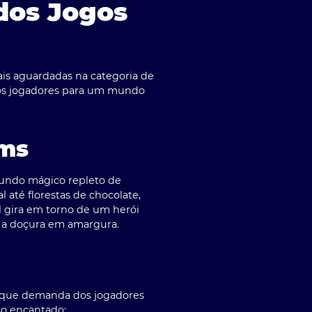
dos Jogos
is aguardadas na categoria de
os jogadores para um mundo
ams
undo mágico repleto de
 até florestas de chocolate,
al gira em torno de um herói
 a doçura em amargura.
o que demanda dos jogadores
so encantado: