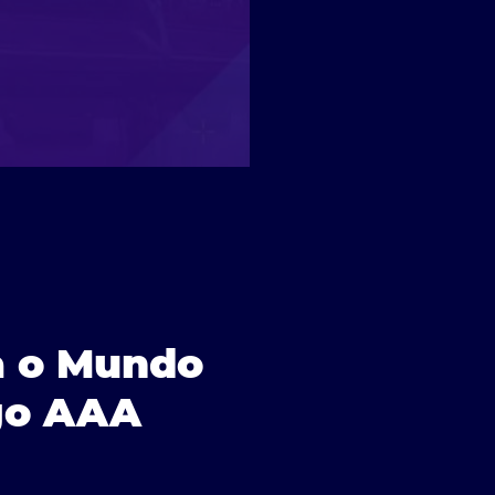
a o Mundo
ogo AAA