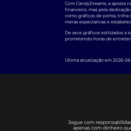
Com CandyDreams, a aposta n
financeiro, mas pela dedicação
como gráficos de ponta, trilha
meras expectativas e estabele
De seus gráficos estilizados 
prometendo horas de entreteni
Última atualização em 2026-06
Jogue com responsabilida
apenas com dinheiro que