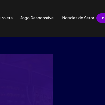
 roleta
Jogo Responsável
Notícias do Setor
O