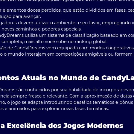
 elementos doces perdidos, que estão divididos em fases, c
lução para avançar.
gadores devem utilizar o ambiente a seu favor, empregando 
r novos caminhos e poderes especiais.
dyDreams utiliza um sistema de classificação baseado em con
 completa, mais alto você sobe no ranking global.
são de CandyDreams vem equipada com modos cooperativos 
do o mundo interajam em competições amigáveis ou formem a
ventos Atuais no Mundo de CandyL
eams são conhecidos por sua habilidade de incorporar even
ncia sempre fresca e relevante. Com a aproximação de datas
no, o jogo se adapta introduzindo desafios temáticos e bônus
 e animados para explorar novas fases temáticas.
a Excelência dos Jogos Modernos