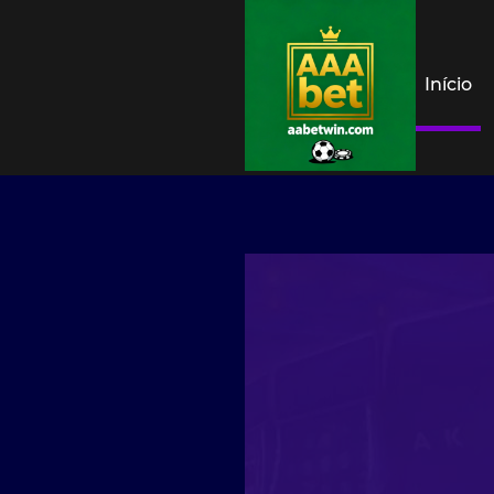
Início