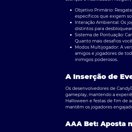
Objetivo Primário:
Resgatar
específicos que exigem so
Interação Ambiental:
Os jo
distintos para desbloquea
Sistema de Pontuação:
Can
Quanto mais desafios você
Modos Multijogador:
A ver
amigos e jogadores de to
inimigos poderosos.
A Inserção de E
Os desenvolvedores de CandyDr
gameplay, mantendo a experiê
Halloween e festas de fim de a
mantêm os jogadores engajados
AAA Bet: Aposta n