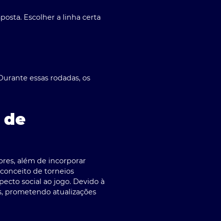
osta. Escolher a linha certa
urante essas rodadas, os
 de
res, além de incorporar
conceito de torneios
ecto social ao jogo. Devido à
s, prometendo atualizações