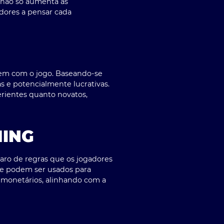
 não só aumenta as
dores a pensar cada
gem com o jogo. Baseando-se
s e potencialmente lucrativas.
rientes quanto novatos,
MING
ro de regras que os jogadores
que podem ser usados para
 monetários, alinhando com a