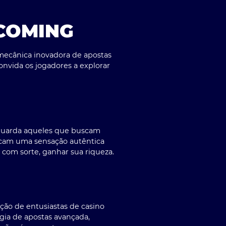
NCOMING
ecânica inovadora de apostas
convida os jogadores a explorar
aguarda aqueles que buscam
vocam uma sensação autêntica
 com sorte, ganhar sua riqueza.
ão de entusiastas de casino
égia de apostas avançada,