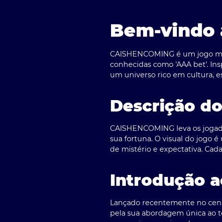
Bem-vindo
CAISHENCOMING é um jogo mode
conhecidas como 'AAA bet'. Insp
um universo rico em cultura, e
Descrição d
CAISHENCOMING leva os jogado
sua fortuna. O visual do jogo 
de mistério e expectativa. Cad
Introdução a
Lançado recentemente no cená
pela sua abordagem única ao te