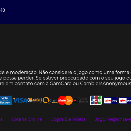
-18
de e moderação. Não considere o jogo como uma forma d
 possa perder. Se estiver preocupado com o seu jogo ou 
tre em contato com a
GamCare
ou
GamblersAnonymou
ta
Loteria Online
Jogos De Roleta
Jogo Responsáve