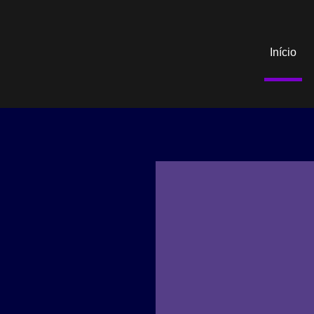
Início