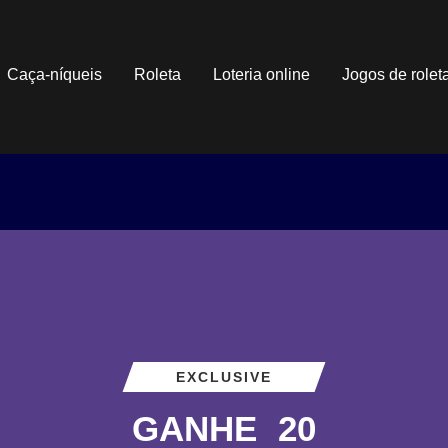
Caça-níqueis
Roleta
Loteria online
Jogos de rolet
EXCLUSIVE
GANHE
20