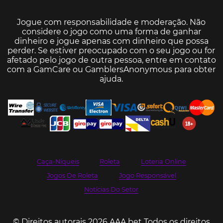
Jogue com responsabilidade e moderação. Não
considere o jogo como uma forma de ganhar
dinheiro e jogue apenas com dinheiro que possa
perder. Se estiver preocupado com o seu jogo ou for
afetado pelo jogo de outra pessoa, entre em contato
com a
GamCare
ou
GamblersAnonymous
para obter
ajuda.
Caça-Níqueis
Roleta
Loteria Online
Jogos De Roleta
Jogo Responsável
Notícias Do Setor
© Direitos autorais 2026 AAA bet Todos os direitos