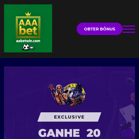
OBTER BÔNUS
EXCLUSIVE
GANHE
20