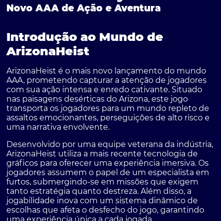
Novo AAA de Ação e Aventura
Introdução ao Mundo de
ArizonaHeist
ArizonaHeist é o mais novo lançamento do mundo
AAA, prometendo capturar a atenção de jogadores
com sua ação intensa e enredo cativante. Situado
nas paisagens desérticas do Arizona, este jogo
transporta os jogadores para um mundo repleto de
assaltos emocionantes, perseguições de alto risco e
uma narrativa envolvente.
Desenvolvido por uma equipe veterana da indústria,
ArizonaHeist utiliza a mais recente tecnologia de
gráficos para oferecer uma experiência imersiva. Os
jogadores assumem o papel de um especialista em
furtos, submergindo-se em missões que exigem
tanto estratégia quanto destreza. Além disso, a
jogabilidade inova com um sistema dinâmico de
escolhas que afeta o desfecho do jogo, garantindo
uma experiência única a cada jogada.