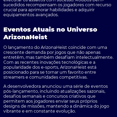
sucedidos recompensam os jogadores com recurso
crucial para aprimorar habilidades e adquirir
equipamentos avançados.
Eventos Atuais no Universo
ArizonaHeist
O lançamento do ArizonaHeist coincide com uma
crescente demanda por jogos que não apenas
entretêm, mas também desafiam intelectualmente.
Com as recentes inovações tecnológicas e a
popularidade dos e-sports, ArizonaHeist está
posicionado para se tornar um favorito entre
streamers e comunidades competitivas.
A desenvolvedora anunciou uma série de eventos
pós-lançamento, incluindo atualizações sazonais,
desafios semanais e concursos criativos que
permitem aos jogadores enviar seus próprios
designs de missões, mantendo a dinâmica do jogo
vibrante e em constante evolução.