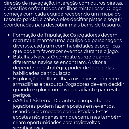
direção de navegação, interação com outros piratas,
e desafios enfrentados em ilhas misteriosas. O jogo
começa com cada equipe recebendo um mapa do
tesouro parcial, e cabe a eles decifrar pistas e seguir
coordenadas para descobrir mais barris de tesouro.
Formação de Tripulação:
Os jogadores devem
recrutar e manter uma equipe de personagens
diversos, cada um com habilidades específicas
que podem favorecer eventos durante o jogo.
Batalhas Navais:
O combate surge quando
diferentes navios se encontram. A vitória
depende de estratégia, poder de fogo e das
habilidades da tripulação.
Exploração de Ilhas:
Ilhas misteriosas oferecem
armadilhas e tesouros. Jogadores devem decidir
quando explorar ou navegar adiante para evitar
perigos.
AAA bet Sistema:
Durante a campanha, os
jogadores podem fazer apostas em eventos,
usando suas moedas conquistadas. Estas
apostas não apenas enriquecem, mas também
criam oportunidades para reviravoltas
significativas.