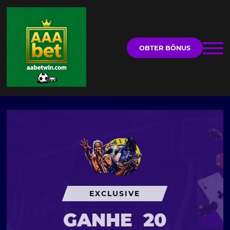
OBTER BÔNUS
EXCLUSIVE
GANHE
20