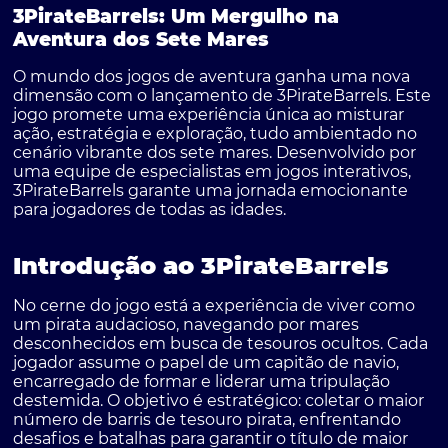
3PirateBarrels: Um Mergulho na
Aventura dos Sete Mares
O mundo dos jogos de aventura ganha uma nova
dimensão com o lançamento de
3PirateBarrels
. Este
jogo promete uma experiência única ao misturar
ação, estratégia e exploração, tudo ambientado no
cenário vibrante dos sete mares. Desenvolvido por
uma equipe de especialistas em jogos interativos,
3PirateBarrels garante uma jornada emocionante
para jogadores de todas as idades.
Introdução ao 3PirateBarrels
No cerne do jogo está a experiência de viver como
um pirata audacioso, navegando por mares
desconhecidos em busca de tesouros ocultos. Cada
jogador assume o papel de um capitão de navio,
encarregado de formar e liderar uma tripulação
destemida. O objetivo é estratégico: coletar o maior
número de barris de tesouro pirata, enfrentando
desafios e batalhas para garantir o título de maior